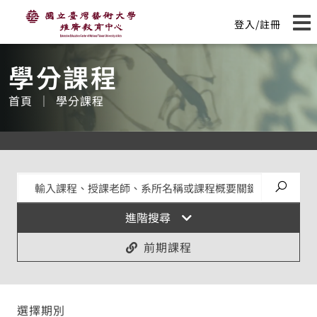
國立臺灣藝術大學推廣教育中心
主
登入/註冊
要
展
:::
內
容
學分課程
首頁
學分課程
送出搜
進階搜尋
前期課程
選擇期別