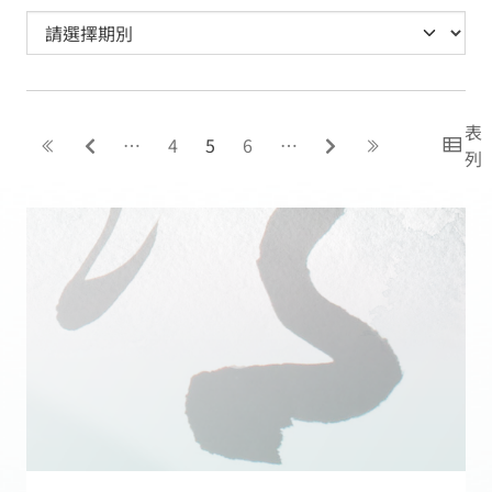
表
連結至第一頁
前往上一頁
前往下一頁
連結至最後
…
4
5
6
…
列