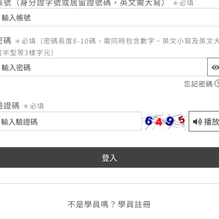
帳號（身分證字號或居留證號碼，英文需大寫）
＊必填
密碼
＊必填（密碼長度8-10碼，需同時包含數字、英文小寫及英文
寫半型等3樣字元）
忘記密碼
驗證碼
＊必填
播
已重新產生驗證碼。
登入
不是學員嗎？
學員註冊