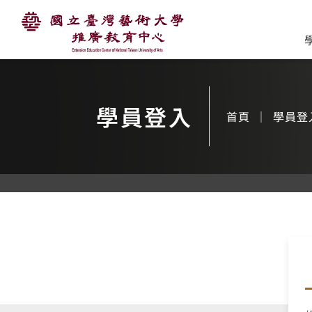
國立臺灣藝術大學推廣
:::
主
要
內
容
學員登入
首頁
學員登