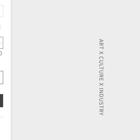
大
ART X CULTURE X INDUSTRY
放