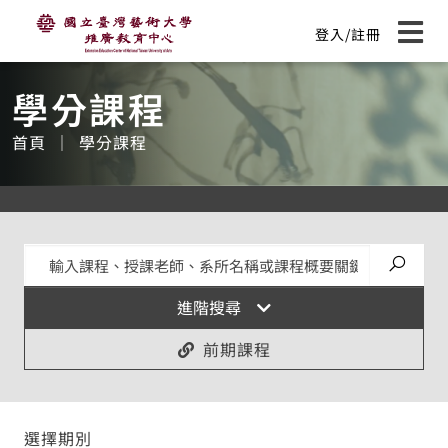
國立臺灣藝術大學推廣教育中心
主
登入/註冊
要
展開
:::
內
容
學分課程
首頁
學分課程
送出搜
進階搜尋
前期課程
選擇期別