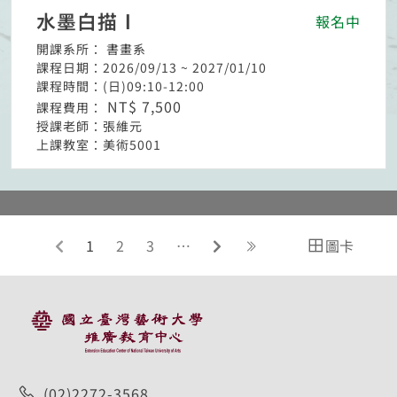
水墨白描Ⅰ
報名中
開課系所：
書畫系
課程日期：
2026/09/13 ~ 2027/01/10
課程時間：
(日)09:10-12:00
NT$ 7,500
課程費用：
授課老師：
張維元
上課教室：
美術5001
前往上一頁
前往下一頁
連結至最後一頁
1
2
3
…
圖卡
:::
(02)2272-3568